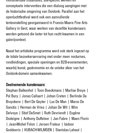
monumentale installaties, site-specific werken en
conceptuele interventies die een dialoog aangingen met
de historische omgeving van Ooidonk. Parallel aan het
openluchtfestival werd ook een aanvullende
tentoonstelling georganiseerd in Francis Maere Fine Arts
Gallery in Gent, waar werken van dezelfde kunstenaars
werden getoond die beter tot hun recht kwamen in een
galerijcontext.
Naast het artistieke programma werd ook sterk ingezet op
de totale bezoekerservaring met onder meer nocturnes,
rondleidingen, speciale openingen en B2B-evenementen,
waarbij kunst, gastronomie en de unieke sfeer van het
Ooidonk-domein samenkwamen.
Deelnemende kunstenaars:
Stephan Balkenhol | Toon Boeckmans | Marlise Breye |
Pol Bury | Jonas Callaert | Johan Creten | Berlinde De
Bruyckere | Bert De Geyter | Luc De Man | Marco De
Sanctis | Herman de Vries | Johan De Wit | Wim
Delvoye | Stief DeSmet | Ruth Devriendt | Eugène
Dodeigne | Anthony Duffeleer | Jan Fabre | Maen Florin
| Jean-Michel Folon | Jeroen Frateur | Isidoor
Goddeeris | KUBACH-WILMSEN | Stanislas Lahaut |