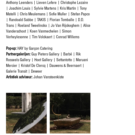
Anthony Leenders | Lieven Lefere | Christophe Lezaire
| Joachim Louis | Sylvie Martens | Kris Martin | Tony
Matelli | Chris Meulemans | Sofie Muller | Stefan Papco
| Randoald Sabbe | TAKIS | Florian Tomballe | D.D.
Trans | Roeland Tweelinckx | Jo Van Rijckeghem | Alice
Vanderschoot | Koen Vanmechelen | Simon
Verheylesonne | Tim Volckaert | Conrad Willems
Pop-up:
HAY by Garçon Catering
Partnergalerijen:
Guy Pieters Gallery | Barbé | Rik
Rosseels Gallery | Hoet Gallery | Settantotto | Maruani
Mercier | Kristof De Clercq | Dauwens & Beernaert |
Galerie Transit | Deweer
Artistiek adviseur:
Johan Vansteenkiste