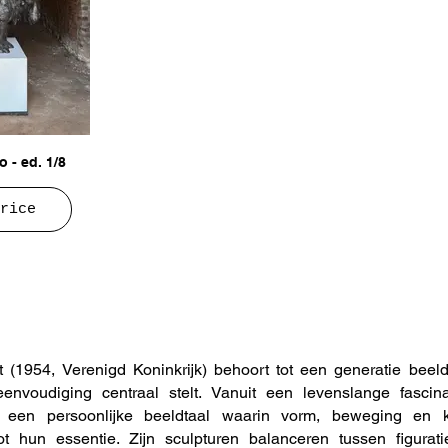
o - ed. 1/8
rice
 (1954, Verenigd Koninkrijk) behoort tot een generatie bee
envoudiging centraal stelt. Vanuit een levenslange fascin
j een persoonlijke beeldtaal waarin vorm, beweging en 
ot hun essentie. Zijn sculpturen balanceren tussen figurati