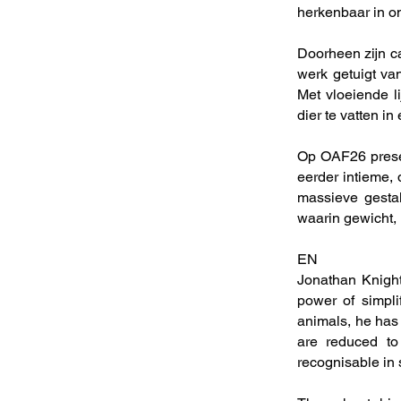
herkenbaar in o
Doorheen zijn ca
werk getuigt van
Met vloeiende l
dier te vatten i
Op OAF26 presen
eerder intieme, 
massieve gestal
waarin gewicht,
EN
Jonathan Knight
power of simplif
animals, he has
are reduced to 
recognisable in 