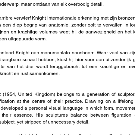
nderwerp, maar ontdaan van elk overbodig detail.
rrière verwierf Knight internationale erkenning met zijn bronzen 
 een diep begrip van anatomie, zonder ooit te vervallen in lo
ijnen en krachtige volumes weet hij de aanwezigheid en het 
n een uitgepuurde vorm.
teert Knight een monumentale neushoorn. Waar veel van zij
draagbare schaal hebben, kiest hij hier voor een uitzonderlijk 
te van het dier wordt teruggebracht tot een krachtige en e
 kracht en rust samenkomen.
 (1954, United Kingdom) belongs to a generation of sculpto
ication at the centre of their practice. Drawing on a lifelong
 developed a personal visual language in which form, movemen
their essence. His sculptures balance between figuration 
subject, yet stripped of unnecessary detail.