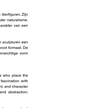
dierfiguren. Zijn
uter naturalisme.
karakter van een
n sculpturen een
groot formaat. De
venwichtige vorm
rs who place the
 fascination with
t, and character
and abstraction: