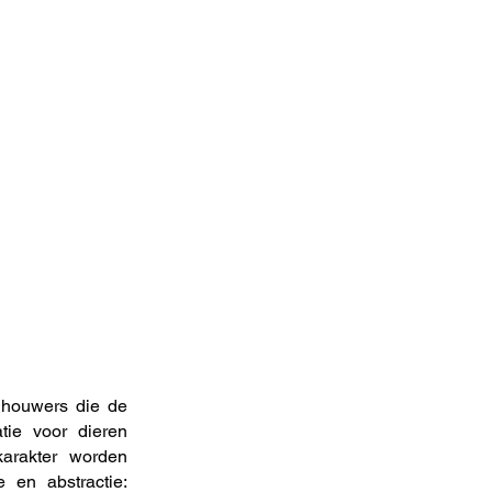
ldhouwers die de
atie voor dieren
karakter worden
e en abstractie: