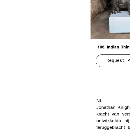
106. Indian Rhin
Request P
NL
Jonathan Knight
kracht van vere
ontwikkelde hi
teruggebracht t