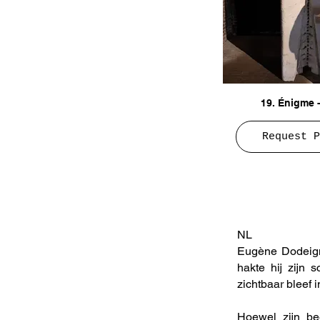
19. Énigme 
Request P
NL
Eugène Dodeigne
hakte hij zijn 
zichtbaar bleef i
Hoewel zijn be