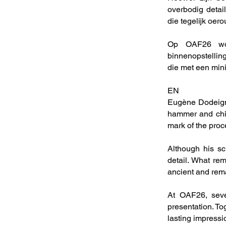
overbodig detai
die tegelijk oe
Op OAF26 word
binnenopstelli
die met een mini
EN
Eugène Dodeigne
hammer and chis
mark of the proc
Although his sc
detail. What re
ancient and rem
At OAF26, seve
presentation. To
lasting impress