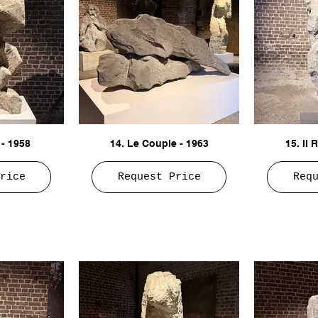
- 1958
14. Le Couple - 1963
15. Il 
rice
Request Price
Req