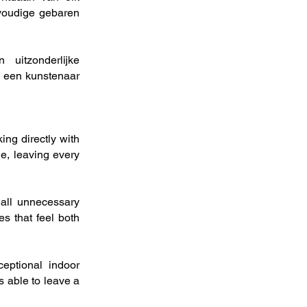
nvoudige gebaren
uitzonderlijke
 een kunstenaar
ng directly with
e, leaving every
 all unnecessary
s that feel both
eptional indoor
s able to leave a