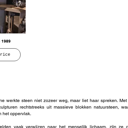
- 1989
rice
 werkte steen niet zozeer weg, maar liet haar spreken. Met
sculpturen rechtstreeks uit massieve blokken natuursteen, waa
n het oppervlak.
elden vaak verwijzen naar het menselijk lichaam, zijn ze 