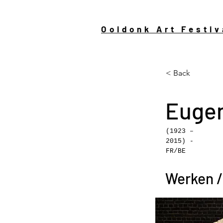
Ooidonk Art Festiv
< Back
Euge
(1923 –
2015) -
FR/BE
Werken /