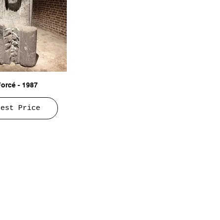
Forcé - 1987
uest Price